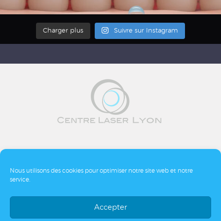
Charger plus
Suivre sur Instagram
Rendez-vous en ligne
Mentions légales
Nous utilisons des cookies pour optimiser notre site web et notre
Plan du site
Blog
Bibliographie
service.
Politique de cookies (UE)
Accepter